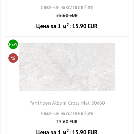
в наличии на складе в Риге
25.60
EUR
2
Цена за 1
м
:
15.90
EUR
NEW
%
Pantheon Album Cross Mat 30x60
в наличии на складе в Риге
25.60
EUR
2
Цена за 1
м
:
15.90
EUR