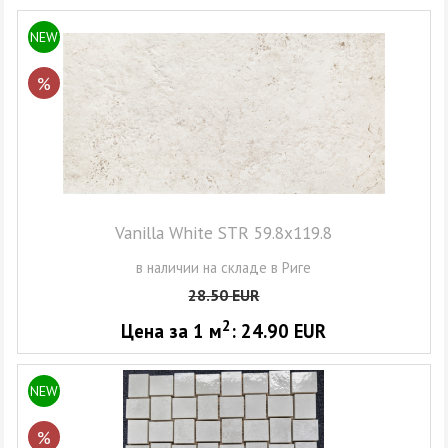
NEW
%
Vanilla White STR 59.8x119.8
в наличии на складе в Риге
28.50
EUR
2
Цена за 1
м
:
24.90
EUR
NEW
%