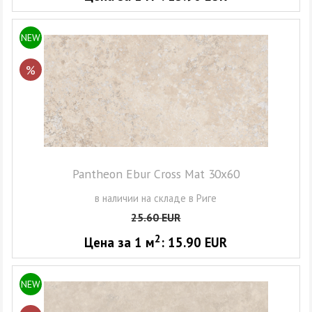
NEW
%
Pantheon Ebur Cross Mat 30x60
в наличии на складе в Риге
25.60
EUR
2
Цена за 1
м
:
15.90
EUR
NEW