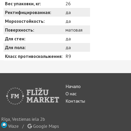
Вес упаковки, кг:
26
Ректифицированная:
да
Морозостойкость:
да
Поверхность:
матовая
Для стен:
да
Для пола:
да
Класс противоскольжения:
R9
Начало
О нас
Контакты
Rīga, Vestienas iela 2b
Waze
/
Google Maps