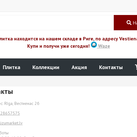
Н
литка находится на нашем складе в Риге, по адресу Vestien
Купи и получи уже сегодня!
Waze
Плитка
Коллекции
Акция
Контакты
акты
: Rīga, Вестиенас 2б
 28657575
lizumarket.lv
аботы