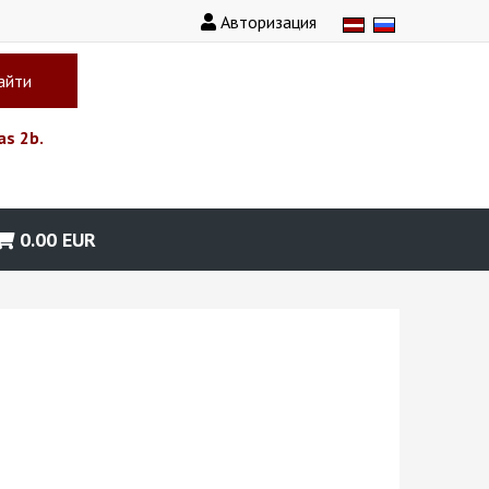
Авторизация
айти
as 2b.
0.00
EUR