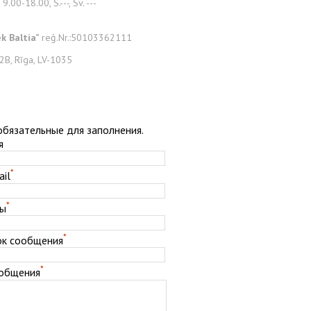
 9.00-18.00, S.---, Sv. ---
ek Baltia”
reģ.Nr.:50103362111
 2B, Rīga, LV-1035
 обязательные для заполнения.
я
*
il
*
ны
*
ок сообщения
*
ообщения