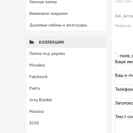
П.В.С.Ч.П -
Уличная плитка
Виниловое покрытие
SIA „Artt
Душевые кабины и аксессуары
Vestienas
КОЛЛЕКЦИИ
Плитка под дерево
*
- поля,
Ваше им
Мозайка
Ваш e-ma
Patchwork
Pietra
Телефо
Grey Blanket
Заголов
Maiolica
Текст с
8200