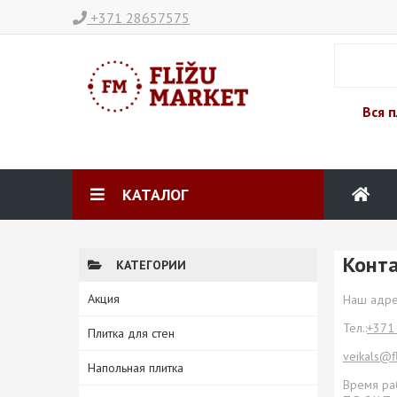
+371 28657575
Вся п
КАТАЛОГ
Конт
КАТЕГОРИИ
Акция
Наш адрес
Тел.:
+371
Плитка для стен
veikals@f
Напольная плитка
Время р