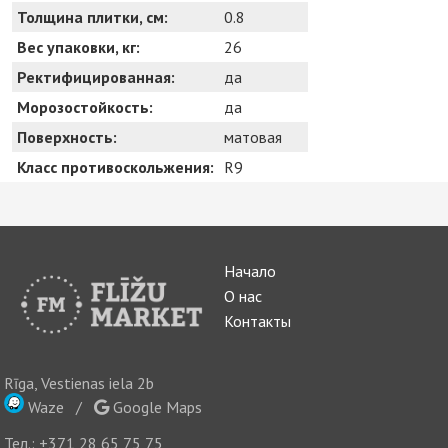
Толщина плитки, см:
0.8
Вес упаковки, кг:
26
Ректифицированная:
да
Морозостойкость:
да
Поверхность:
матовая
Класс противоскольжения:
R9
Начало
О нас
Контакты
Rīga, Vestienas iela 2b
Waze
/
Google Maps
Тел.:
+371 28 65 75 75