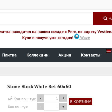
Н
литка находится на нашем складе в Риге, по адресу Vestien
Купи и получи уже сегодня!
Waze
Плитка
Коллекции
Акция
Контакты
Stone Block White Ret 60x60
2
-
+
м
:
Кол-во штук:
В КОРЗИНУ
-
+
Кол-во штук: