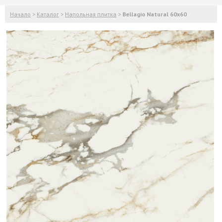
Начало
>
Каталог
>
Напольная плитка
>
Bellagio Natural 60x60