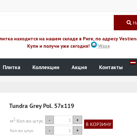
Н
литка находится на нашем складе в Риге, по адресу Vestien
Купи и получи уже сегодня!
Waze
Плитка
Коллекции
Акция
Контакты
Tundra Grey Pol. 57x119
2
-
+
м
:
Кол-во штук:
В КОРЗИНУ
-
+
Кол-во штук: