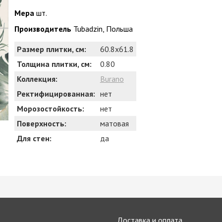
Мера
шт.
Производитель
Tubadzin, Польша
Размер плитки, см:
60.8x61.8
Толщина плитки, см:
0.80
Коллекция:
Burano
Ректифицированная:
нет
Морозостойкость:
нет
Поверхность:
матовая
Для стен:
да
Доставка и оплата