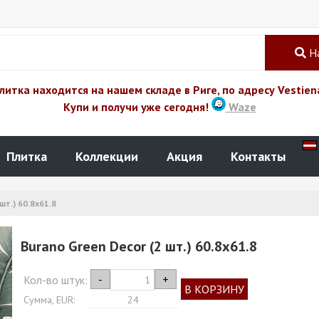
Н
литка находится на нашем складе в Риге, по адресу Vestien
Купи и получи уже сегодня!
Waze
Плитка
Коллекции
Акция
Контакты
шт.) 60.8x61.8
Burano Green Decor (2 шт.) 60.8x61.8
-
+
Кол-во штук:
В КОРЗИНУ
Сумма, EUR:
24