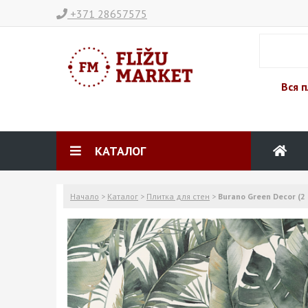
+371 28657575
Вся п
КАТАЛОГ
Начало
>
Каталог
>
Плитка для стен
>
Burano Green Decor (2 