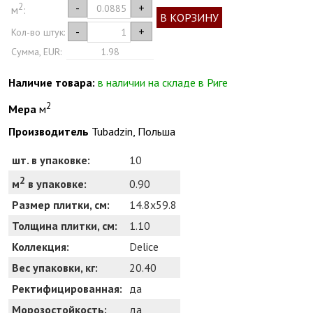
2
-
+
м
:
В КОРЗИНУ
-
+
Кол-во штук:
Сумма, EUR:
1.98
Наличие товара:
в наличии на складе в Риге
2
Мера
м
Производитель
Tubadzin, Польша
шт. в упаковке:
10
2
0.90
м
в упаковке:
Размер плитки, см:
14.8x59.8
Толщина плитки, см:
1.10
Коллекция:
Delice
Вес упаковки, кг:
20.40
Ректифицированная:
да
Морозостойкость:
да