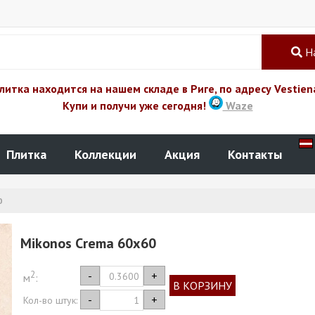
Н
литка находится на нашем складе в Риге, по адресу Vestien
Купи и получи уже сегодня!
Waze
Плитка
Коллекции
Акция
Контакты
0
Mikonos Crema 60x60
2
-
+
м
:
В КОРЗИНУ
-
+
Кол-во штук: