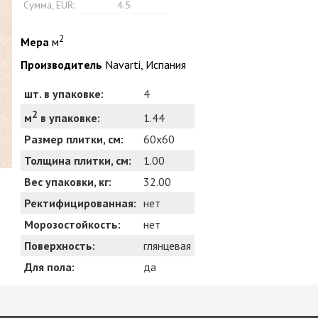
Сумма, EUR:
4.5
2
Мера
м
Производитель
Navarti, Испания
шт. в упаковке:
4
2
1.44
м
в упаковке:
Размер плитки, см:
60x60
Толщина плитки, см:
1.00
Вес упаковки, кг:
32.00
Ректифицированная:
нет
Морозостойкость:
нет
Поверхность:
глянцевая
Для пола:
да