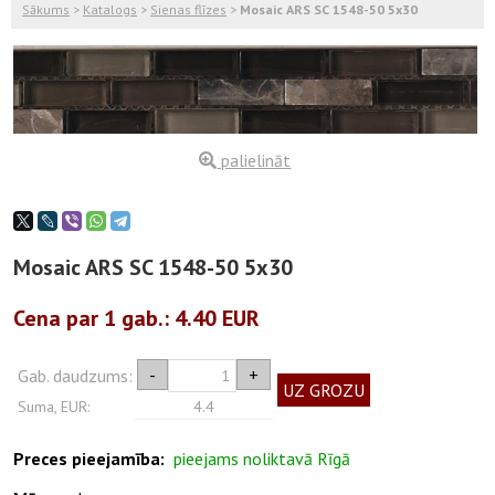
Sākums
>
Katalogs
>
Sienas flīzes
>
Mosaic ARS SC 1548-50 5x30
palielināt
Mosaic ARS SC 1548-50 5x30
Cena par 1
gab.
: 4.40 EUR
-
+
Gab. daudzums:
UZ GROZU
Suma, EUR:
4.4
Preces pieejamība:
pieejams noliktavā Rīgā