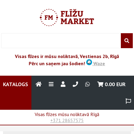
Visas flīzes ir mūsu noliktavā, Vestienas 2b, Rīgā
Pērc un saņem jau šodien!
Waze
KATALOGS
0.00
EUR
Visas flīzes mūsu noliktavā Rīgā
+371 28657575