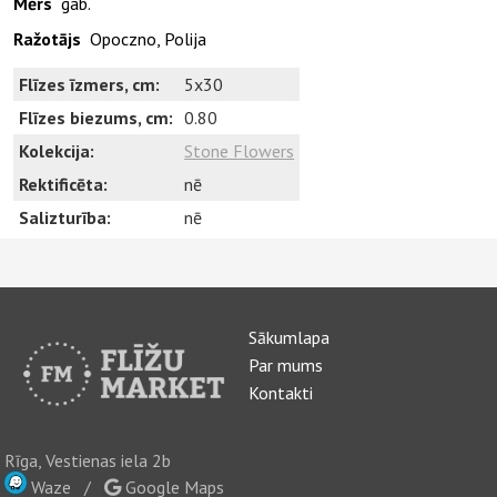
Mērs
gab.
Ražotājs
Opoczno, Polija
Flīzes īzmers, cm:
5x30
Flīzes biezums, cm:
0.80
Kolekcija:
Stone Flowers
Rektificēta:
nē
Salizturība:
nē
Sākumlapa
Par mums
Kontakti
Rīga, Vestienas iela 2b
Waze
/
Google Maps