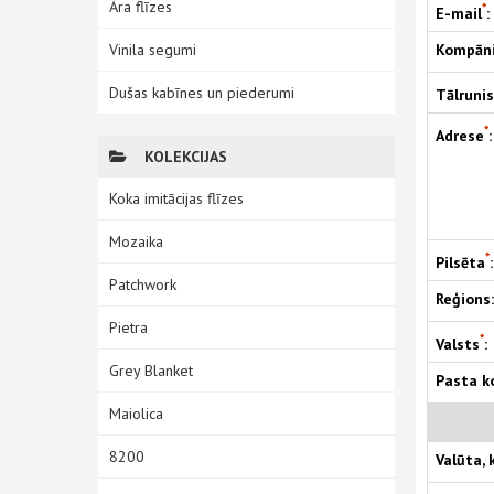
Āra flīzes
*
E-mail
:
Vinila segumi
Kompānij
Dušas kabīnes un piederumi
Tālrunis
*
Adrese
:
KOLEKCIJAS
Koka imitācijas flīzes
Mozaika
*
Pilsēta
:
Patchwork
Reģions:
Pietra
*
Valsts
:
Grey Blanket
Pasta k
Maiolica
8200
Valūta, 