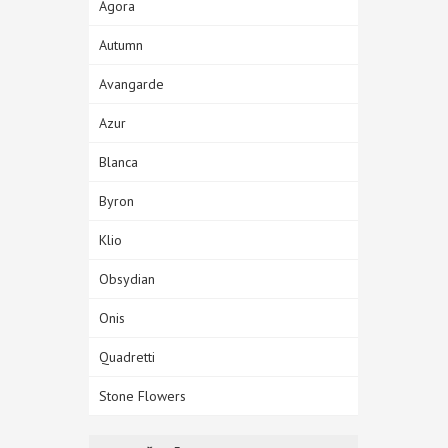
Agora
Autumn
Avangarde
Azur
Blanca
Byron
Klio
Obsydian
Onis
Quadretti
Stone Flowers