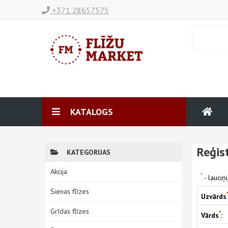
+371 28657575
KATALOGS
Reģis
KATEGORIJAS
Akcija
*
- lauciņi
Sienas flīzes
Uzvārds
Grīdas flīzes
*
Vārds
: