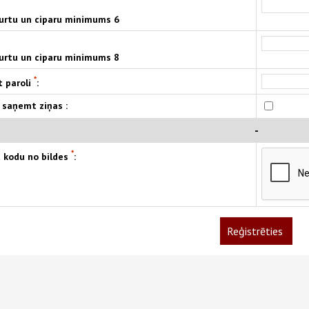
burtu un ciparu minimums 6
burtu un ciparu minimums 8
*
t paroli
:
 saņemt ziņas :
-
*
t kodu no bildes
:
Reģistrēties