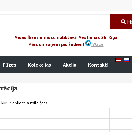
Me
Visas flīzes ir mūsu noliktavā, Vestienas 2b, Rīgā
Pērc un saņem jau šodien!
Waze
Flīzes
Kolekcijas
Akcija
Kontakti
trācija
, kuri ir obligāti aizpildīšanai.
*
: