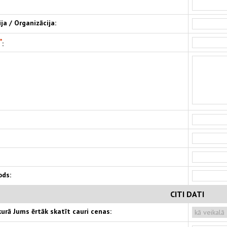
a / Organizācija:
*
:
ods:
CITI DATI
kurā Jums ērtāk skatīt cauri cenas: