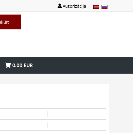
Autorizācija
klēt
0.00
EUR