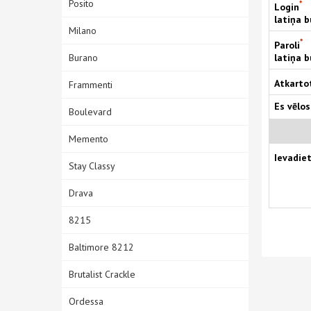
Posito
*
Login
latiņa 
Milano
*
Paroli
latiņa 
Burano
Atkarto
Frammenti
Es vēlos
Boulevard
Memento
Ievadie
Stay Classy
Drava
8215
Baltimore 8212
Brutalist Crackle
Ordessa