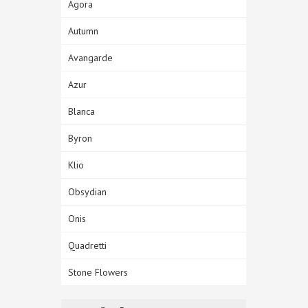
Agora
Autumn
Avangarde
Azur
Blanca
Byron
Klio
Obsydian
Onis
Quadretti
Stone Flowers