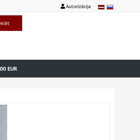
Autorizācija
klēt
.00
EUR