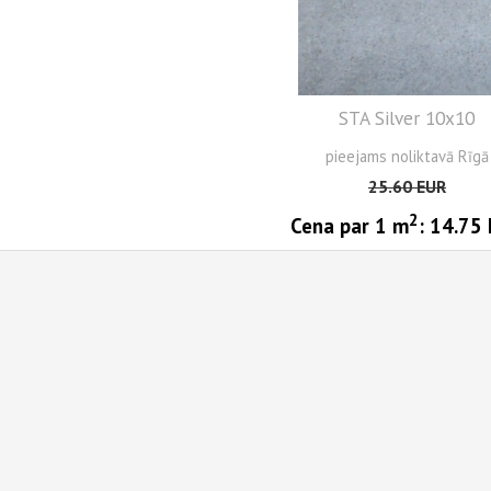
STA Silver 10x10
pieejams noliktavā Rīgā
25.60
EUR
2
Cena par 1
m
:
14.75