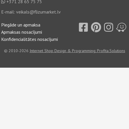
+371 28 65 75 75
E-mail:
veikals@flizumarket.lv
Piegāde un apmaksa
Apmaksas nosacījumi
Konfidencialitātes nosacījumi
© 2010-2026
Internet Shop Design & Programming: Profita.Solutions