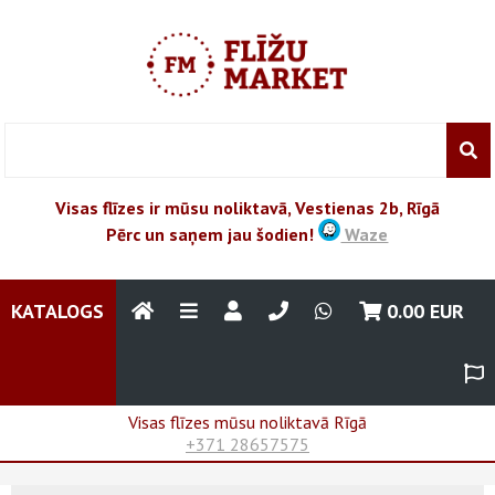
Visas flīzes ir mūsu noliktavā, Vestienas 2b, Rīgā
Pērc un saņem jau šodien!
Waze
KATALOGS
0.00
EUR
Visas flīzes mūsu noliktavā Rīgā
+371 28657575