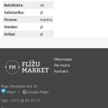
Rektificēta:
nē
Salizturība:
jā
Virsma:
matēta
Sienām:
jā
Grīdai:
jā
Sākumlapa
Par mums
Kontakti
Rīga, Vestienas iela 2b
Waze
/
Google Maps
Tālr.:
+371 28 65 75 75