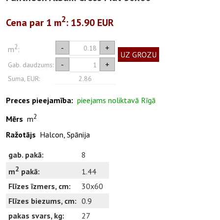
2
Cena par 1
m
: 15.90 EUR
2
-
+
m
:
UZ GROZU
-
+
Gab. daudzums:
Suma, EUR:
2.86
Preces pieejamība:
pieejams noliktavā Rīgā
2
Mērs
m
Ražotājs
Halcon, Spānija
gab. pakā:
8
2
1.44
m
pakā:
Flīzes īzmers, cm:
30x60
Flīzes biezums, cm:
0.9
pakas svars, kg:
27