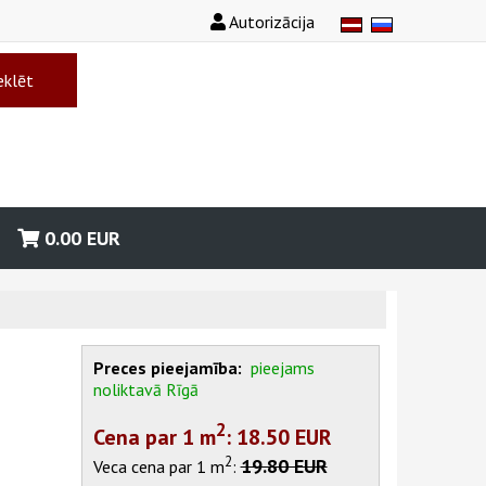
Autorizācija
klēt
0.00
EUR
Preces pieejamība:
pieejams
noliktavā Rīgā
2
Cena par 1
m
: 18.50 EUR
2
19.80 EUR
Veca cena par 1
m
: