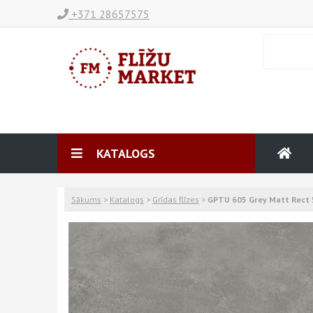
+371 28657575
KATALOGS
Sākums
>
Katalogs
>
Grīdas flīzes
>
GPTU 605 Grey Matt Rect 