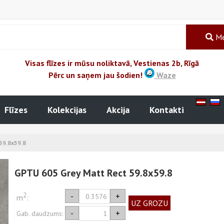
Me
Visas flīzes ir mūsu noliktavā, Vestienas 2b, Rīgā
Pērc un saņem jau šodien!
Waze
Flīzes
Kolekcijas
Akcija
Kontakti
59.8x59.8
GPTU 605 Grey Matt Rect 59.8x59.8
2
-
+
m
:
UZ GROZU
-
+
Gab. daudzums: