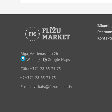
Sākumla
Par mum
Kontakti
Rīga, Vestienas iela 2b
Waze
/
Google Maps
Tālr.:
+371 28 65 75 75
+371 28 65 75 75
E-mail:
veikals@flizumarket.lv