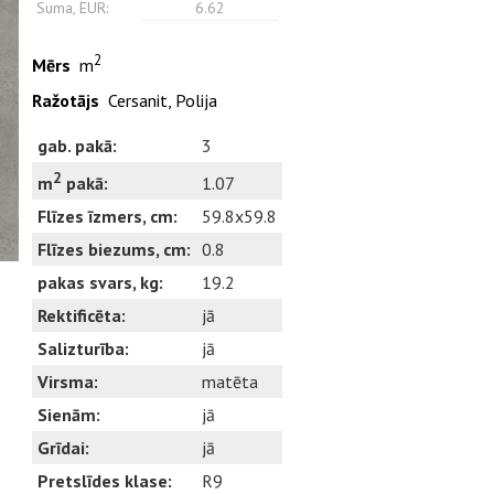
Suma, EUR:
6.62
2
Mērs
m
Ražotājs
Cersanit, Polija
gab. pakā:
3
2
1.07
m
pakā:
Flīzes īzmers, cm:
59.8x59.8
Flīzes biezums, cm:
0.8
pakas svars, kg:
19.2
Rektificēta:
jā
Salizturība:
jā
Virsma:
matēta
Sienām:
jā
Grīdai:
jā
Pretslīdes klase:
R9