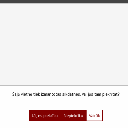
Šajā vietnē tiek izmantotas sīkdatnes. Vai jūs tam piekrītat?
Jā, es piekrītu
Nepiekrītu
Vairāk