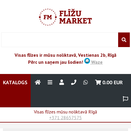
Visas flīzes ir mūsu noliktavā, Vestienas 2b, Rīgā
Pērc un saņem jau šodien!
Waze
KATALOGS
0.00
EUR
Visas flīzes mūsu noliktavā Rīgā
+371 28657575