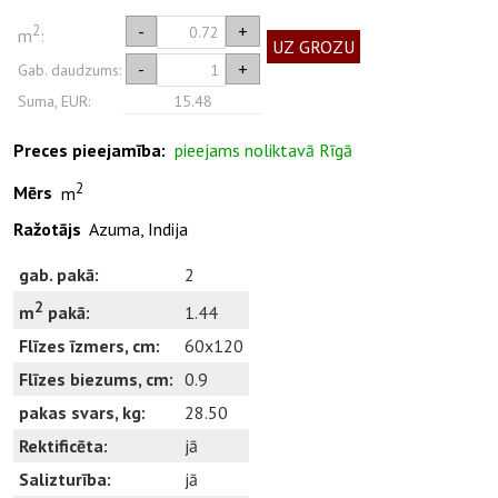
2
-
+
m
:
UZ GROZU
-
+
Gab. daudzums:
Suma, EUR:
15.48
Preces pieejamība:
pieejams noliktavā Rīgā
2
Mērs
m
Ražotājs
Azuma, Indija
gab. pakā:
2
2
1.44
m
pakā:
Flīzes īzmers, cm:
60x120
Flīzes biezums, cm:
0.9
pakas svars, kg:
28.50
Rektificēta:
jā
Salizturība:
jā