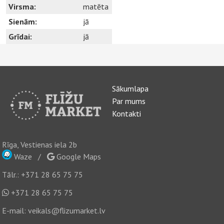
Virsma:
matēta
Sienām:
jā
Grīdai:
jā
Sākumlapa
Par mums
Kontakti
Rīga, Vestienas iela 2b
Waze
/
Google Maps
Tālr.:
+371 28 65 75 75
+371 28 65 75 75
E-mail:
veikals@flizumarket.lv