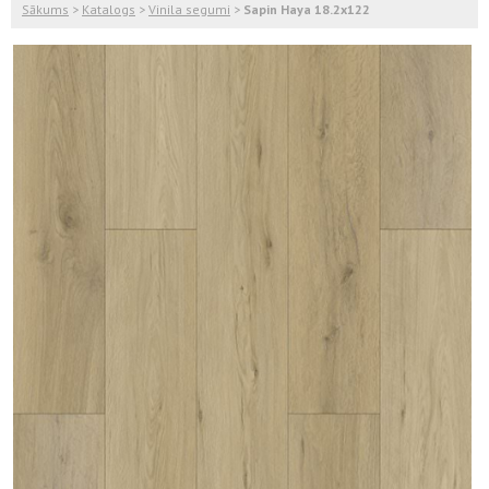
Sākums
>
Katalogs
>
Vinila segumi
>
Sapin Haya 18.2x122