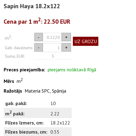
Sapin Haya 18.2x122
2
Cena par 1
m
: 22.50 EUR
2
-
+
m
:
UZ GROZU
-
+
Gab. daudzums:
Suma, EUR:
5
Preces pieejamība:
pieejams noliktavā Rīgā
2
Mērs
m
Ražotājs
Materia SPC, Spānija
gab. pakā:
10
2
2.22
m
pakā:
Flīzes īzmers, cm:
18.2x122
Flīzes biezums, cm:
0.55