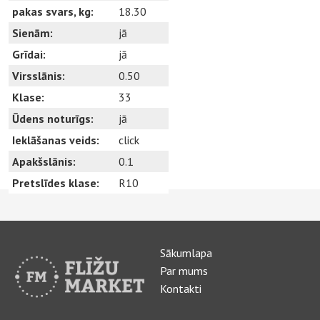
pakas svars, kg:
18.30
Sienām:
jā
Grīdai:
jā
Virsslānis:
0.50
Klase:
33
Ūdens noturīgs:
jā
Ieklāšanas veids:
click
Apakšslānis:
0.1
Pretslīdes klase:
R10
Sākumlapa
Par mums
Kontakti