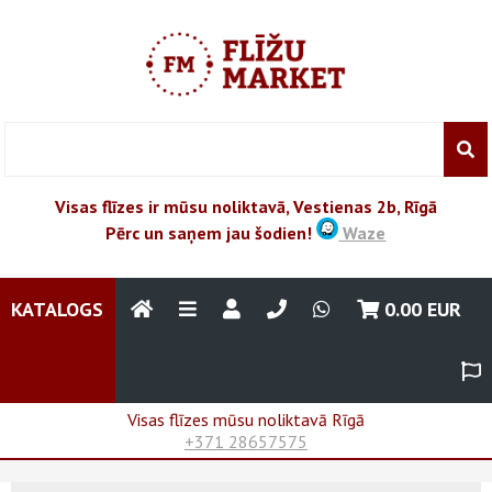
Visas flīzes ir mūsu noliktavā, Vestienas 2b, Rīgā
Pērc un saņem jau šodien!
Waze
KATALOGS
0.00
EUR
Visas flīzes mūsu noliktavā Rīgā
+371 28657575