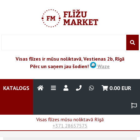
Visas flīzes ir mūsu noliktavā, Vestienas 2b, Rīgā
Pērc un saņem jau šodien!
Waze
KATALOGS
0.00
EUR
Visas flīzes mūsu noliktavā Rīgā
+371 28657575