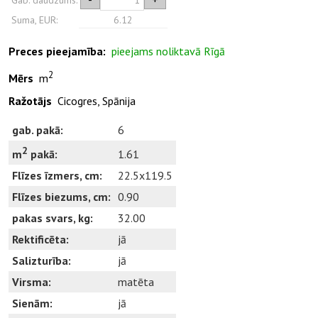
Suma, EUR:
6.12
Preces pieejamība:
pieejams noliktavā Rīgā
2
Mērs
m
Ražotājs
Cicogres, Spānija
gab. pakā:
6
2
1.61
m
pakā:
Flīzes īzmers, cm:
22.5x119.5
Flīzes biezums, cm:
0.90
pakas svars, kg:
32.00
Rektificēta:
jā
Salizturība:
jā
Virsma:
matēta
Sienām:
jā