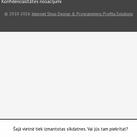
Konfidencialitātes nosacījumi
© 2010-2026
Internet Shop Design & Programming: Profita.Solutions
Šajā vietnē tiek izmantotas sīkdatnes. Vai jūs tam piekrītat?