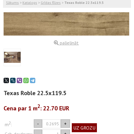
Sākums
>
Katalogs
>
Grīdas flīzes
>
Texas Roble 22.5x119.5
palielināt
Texas Roble 22.5x119.5
2
Cena par 1
m
: 22.70 EUR
2
-
+
m
:
UZ GROZU
-
+
Gab. daudzums: