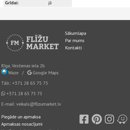
Grīdai:
jā
Sākumlapa
Par mums
Kontakti
Rīga, Vestienas iela 2b
Waze
/
Google Maps
Tālr.:
+371 28 65 75 75
+371 28 65 75 75
E-mail:
veikals@flizumarket.lv
Piegāde un apmaksa
Apmaksas nosacījumi