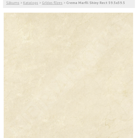
Sākums
>
Katalogs
>
Grīdas flīzes
>
Crema Marfil Shiny Rect 59.5x59.5