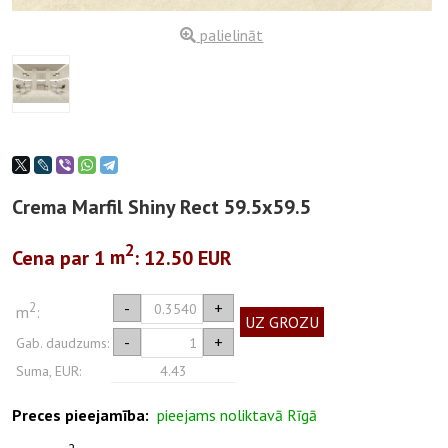
palielināt
Crema Marfil Shiny Rect 59.5x59.5
2
Cena par 1
m
: 12.50 EUR
2
-
+
m
:
UZ GROZU
-
+
Gab. daudzums:
Suma, EUR:
4.43
Preces pieejamība:
pieejams noliktavā Rīgā