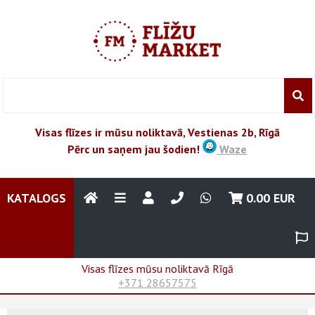
Visas flīzes ir mūsu noliktavā, Vestienas 2b, Rīgā
Pērc un saņem jau šodien!
Waze
KATALOGS
0.00
EUR
Visas flīzes mūsu noliktavā Rīgā
+371 28657575