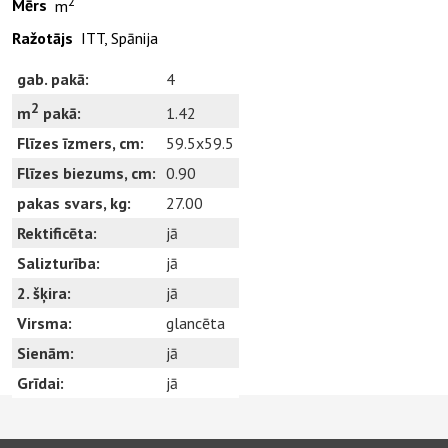
2
Mērs
m
Ražotājs
ITT, Spānija
gab. pakā:
4
2
1.42
m
pakā:
Flīzes īzmers, cm:
59.5x59.5
Flīzes biezums, cm:
0.90
pakas svars, kg:
27.00
Rektificēta:
jā
Salizturība:
jā
2. šķira:
jā
Virsma:
glancēta
Sienām:
jā
Grīdai:
jā