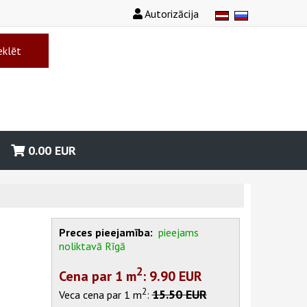
Autorizācija
klēt
0.00
EUR
Preces pieejamība:
pieejams
noliktavā Rīgā
2
Cena par 1
m
: 9.90 EUR
2
15.50 EUR
Veca cena par 1
m
: