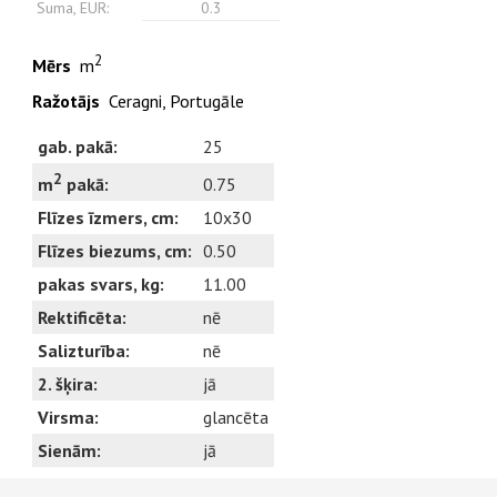
Suma, EUR:
0.3
2
Mērs
m
Ražotājs
Ceragni, Portugāle
gab. pakā:
25
2
0.75
m
pakā:
Flīzes īzmers, cm:
10x30
Flīzes biezums, cm:
0.50
pakas svars, kg:
11.00
Rektificēta:
nē
Salizturība:
nē
2. šķira:
jā
Virsma:
glancēta
Sienām:
jā