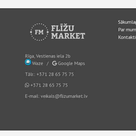
Sākumla
Par mum
Kontakti
Rīga, Vestienas iela 2b
Waze
/
Google Maps
Tālr.:
+371 28 65 75 75
+371 28 65 75 75
E-mail:
veikals@flizumarket.lv