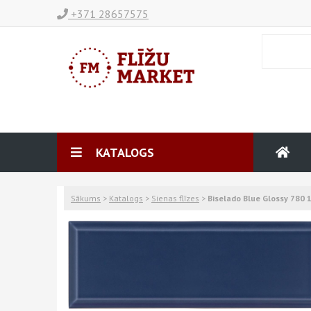
+371 28657575
KATALOGS
Sākums
>
Katalogs
>
Sienas flīzes
>
Biselado Blue Glossy 780 