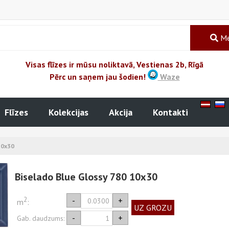
Me
Visas flīzes ir mūsu noliktavā, Vestienas 2b, Rīgā
Pērc un saņem jau šodien!
Waze
Flīzes
Kolekcijas
Akcija
Kontakti
10x30
Biselado Blue Glossy 780 10x30
2
-
+
m
:
UZ GROZU
-
+
Gab. daudzums: