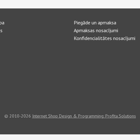
pa
Piegāde un apmaksa
s
Apmaksas nosacījumi
Konfidencialitātes nosacījumi
© 2010-2026
Internet Shop Design & Programming: Profita.Solutions