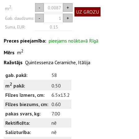
2
-
+
m
:
UZ GROZU
-
+
Gab. daudzums:
Suma, EUR:
0.15
Preces pieejamība:
pieejams noliktavā Rīgā
2
Mērs
m
Ražotājs
Quintessenza Ceramiche, Itālija
gab. pakā:
58
2
0.50
m
pakā:
Flīzes īzmers, cm:
6.5x13.2
Flīzes biezums, cm:
0.60
pakas svars, kg:
7.00
Rektificēta:
nē
Salizturība:
nē