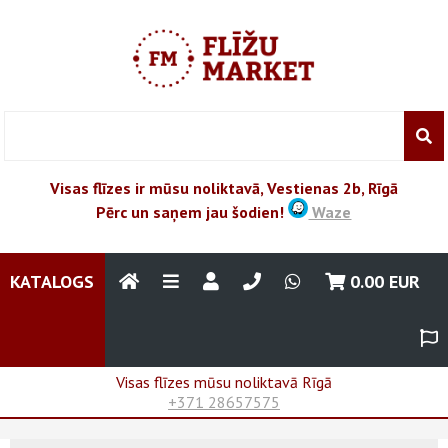
Visas flīzes ir mūsu noliktavā, Vestienas 2b, Rīgā
Pērc un saņem jau šodien!
Waze
KATALOGS
0.00
EUR
Visas flīzes mūsu noliktavā Rīgā
+371 28657575