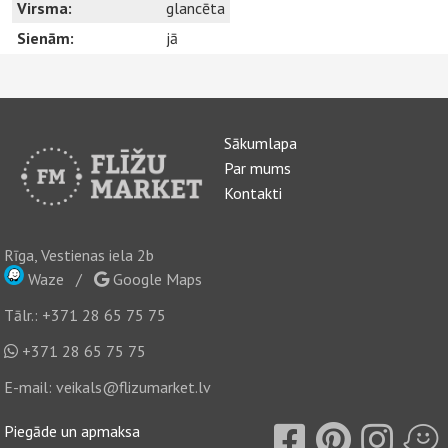
Virsma:
glancēta
Sienām:
jā
Sākumlapa
Par mums
Kontakti
Rīga, Vestienas iela 2b
Waze
/
Google Maps
Tālr.:
+371 28 65 75 75
+371 28 65 75 75
E-mail:
veikals@flizumarket.lv
Piegāde un apmaksa