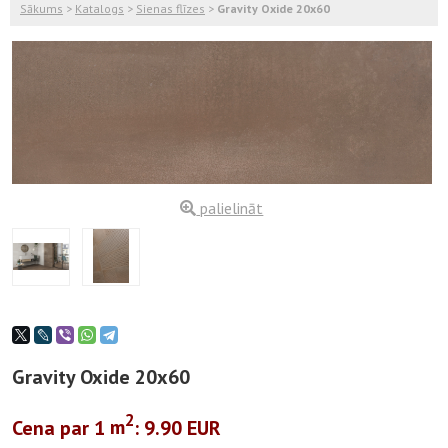
Sākums
>
Katalogs
>
Sienas flīzes
>
Gravity Oxide 20x60
palielināt
Gravity Oxide 20x60
2
Cena par 1
m
: 9.90 EUR