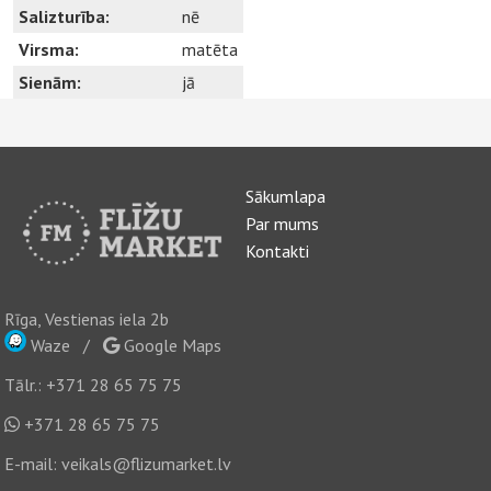
Salizturība:
nē
Virsma:
matēta
Sienām:
jā
Sākumlapa
Par mums
Kontakti
Rīga, Vestienas iela 2b
Waze
/
Google Maps
Tālr.:
+371 28 65 75 75
+371 28 65 75 75
E-mail:
veikals@flizumarket.lv