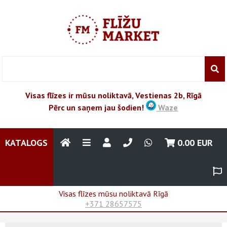
Visas flīzes ir mūsu noliktavā, Vestienas 2b, Rīgā
Pērc un saņem jau šodien!
Waze
KATALOGS
0.00
EUR
Visas flīzes mūsu noliktavā Rīgā
+371 28657575