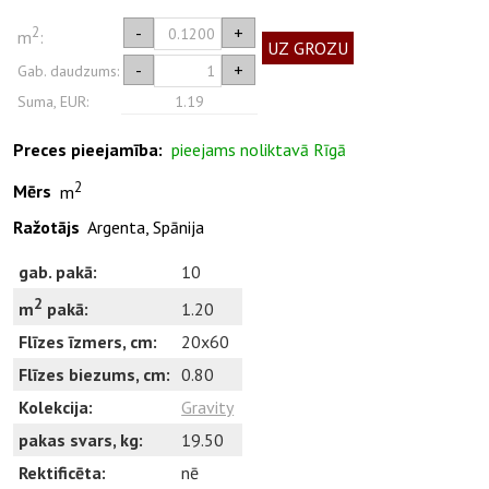
2
-
+
m
:
UZ GROZU
-
+
Gab. daudzums:
Suma, EUR:
1.19
Preces pieejamība:
pieejams noliktavā Rīgā
2
Mērs
m
Ražotājs
Argenta, Spānija
gab. pakā:
10
2
1.20
m
pakā:
Flīzes īzmers, cm:
20x60
Flīzes biezums, cm:
0.80
Kolekcija:
Gravity
pakas svars, kg:
19.50
Rektificēta:
nē