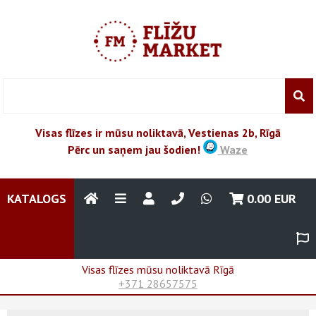
Visas flīzes ir mūsu noliktavā, Vestienas 2b, Rīgā
Pērc un saņem jau šodien!
Waze
KATALOGS
0.00
EUR
Visas flīzes mūsu noliktavā Rīgā
+371 28657575