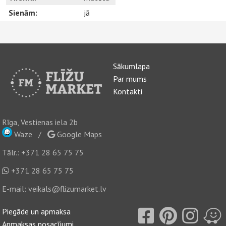
Sienām:
jā
Sākumlapa
Par mums
Kontakti
Rīga, Vestienas iela 2b
Waze
/
Google Maps
Tālr.:
+371 28 65 75 75
+371 28 65 75 75
E-mail:
veikals@flizumarket.lv
Piegāde un apmaksa
Apmaksas nosacījumi