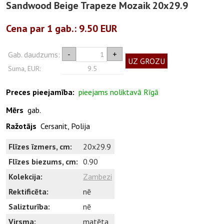
Sandwood Beige Trapeze Mozaik 20x29.9
Cena par 1
gab.
: 9.50 EUR
-
+
Gab. daudzums:
UZ GROZU
Suma, EUR:
9.5
Preces pieejamība:
pieejams noliktavā Rīgā
Mērs
gab.
Ražotājs
Cersanit, Polija
Flīzes īzmers, cm:
20x29.9
Flīzes biezums, cm:
0.90
Kolekcija:
Zambezi
Rektificēta:
nē
Salizturība:
nē
Virsma:
matēta