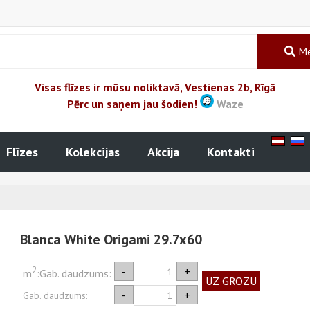
Me
Visas flīzes ir mūsu noliktavā, Vestienas 2b, Rīgā
Pērc un saņem jau šodien!
Waze
Flīzes
Kolekcijas
Akcija
Kontakti
Blanca White Origami 29.7x60
2
-
+
m
:
Gab. daudzums:
UZ GROZU
-
+
Gab. daudzums: