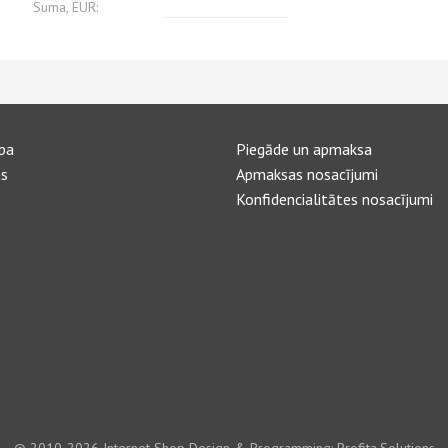
Suma, EUR:
pa
Piegāde un apmaksa
s
Apmaksas nosacījumi
Konfidencialitātes nosacījumi
© 2010-2026
Internet Shop Design & Programming: Profita.Solutions