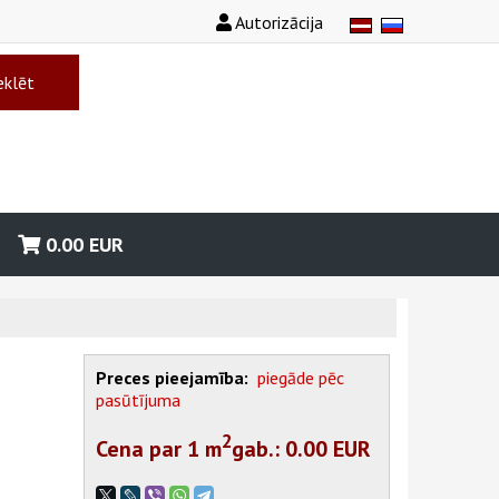
Autorizācija
klēt
0.00
EUR
Preces pieejamība:
piegāde pēc
pasūtījuma
2
Cena par 1
m
gab.
: 0.00 EUR