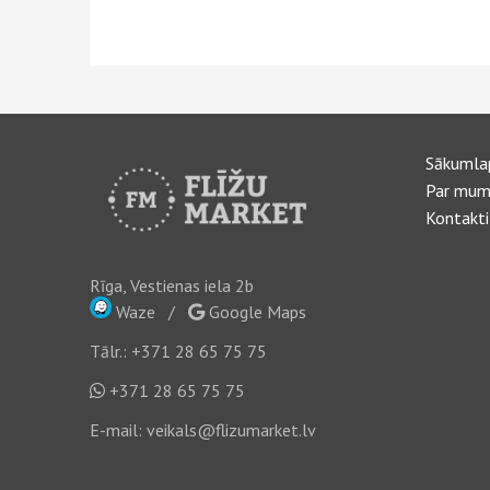
Sākumla
Par mum
Kontakti
Rīga, Vestienas iela 2b
Waze
/
Google Maps
Tālr.:
+371 28 65 75 75
+371 28 65 75 75
E-mail:
veikals@flizumarket.lv