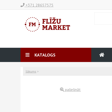
+371 28657575
KATALOGS
Sākums
>
palielināt