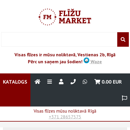
Visas flīzes ir mūsu noliktavā, Vestienas 2b, Rīgā
Pērc un saņem jau šodien!
Waze
KATALOGS
0.00
EUR
Visas flīzes mūsu noliktavā Rīgā
+371 28657575